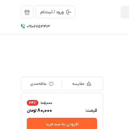
ورود / ثبت‌نام
09106753413
مقایسه
علاقه‌مندی
24٪
105,000
80,000
قیمت:
تومان
افزودن به سبدخرید