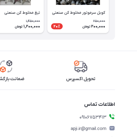
کوبل سرموتور مخلوط کن صنعتی
تیغ مخلوط کن صنعتی
1,450,000
250,000
1,200,000
200,000
20٪
تومان
تومان
تحویل اکسپرس
ضمانت بازگشت
اطلاعات تماس
09106753413
apji.ir@gmail.com