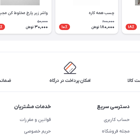
چسب همه کاره
واشر زیر پارچ مخلوط کن مج
50,000
200,000
30,000
180,000
٪
10٪
18٪
تومان
تومان
 کالا
امکان پرداخت در درگاه
ضمانت 
دسترسی سریع
خدمات مشتریان
حساب کاربری
قوانین و مقررات
مجله فروشگاه
حریم خصوصی