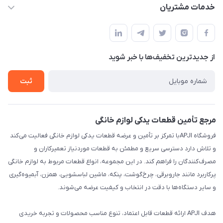
apji.ir@gmail.com
حساب کاربری
خدمات مشتریان
تهران،خیابان جمهوری ،ساختمان آلومینیوم ،طبقه ۹
مجله فروشگاه
قوانین و مقررات
لیست محصولات
حریم خصوصی
درباره ما
از جدید‌ترین تخفیف‌ها با‌ خبر شوید
راهنما
تماس با ما
ثبت
مرجع تأمین قطعات یدکی لوازم خانگی
فروشگاه APJIبا تمرکز بر تأمین و عرضه قطعات یدکی لوازم خانگی فعالیت می‌کند
و تلاش دارد دسترسی سریع و مطمئن به قطعات موردنیاز تعمیرکاران و
مصرف‌کنندگان را فراهم کند. در این مجموعه، انواع قطعات مربوط به لوازم خانگی
پرکاربرد مانند جاروبرقی، چرخ‌گوشت، پنکه، ماشین لباسشویی، همزن، آبمیوه‌گیری
و سایر دستگاه‌ها با دقت در انتخاب و کیفیت عرضه می‌شوند.
هدف APJI ارائه قطعات قابل اعتماد، تنوع مناسب محصولات و تجربه خریدی