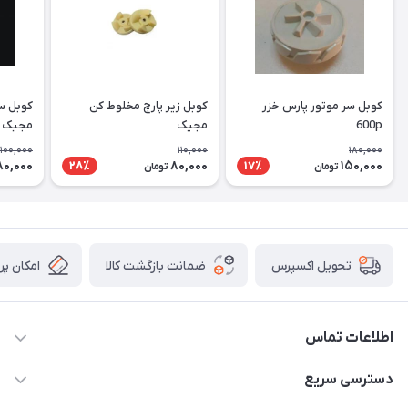
کوبل سر موتور پارس خزر
کوبل زیر پارچ مخلوط کن
کوبل س
600p
مجیک
مجیک
100,000
110,000
180,000
80,000
80,000
150,000
28٪
17٪
تومان
تومان
ضمانت بازگشت کالا
امکان پر
تحویل اکسپرس
اطلاعات تماس
09106753413
دسترسی سریع