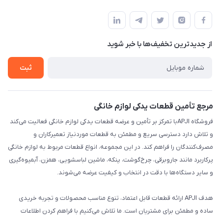
تهران،خیابان جمهوری ،ساختمان آلومینیوم ،طبقه ۹
مجله فروشگاه
قوانین و مقررات
لیست محصولات
حریم خصوصی
درباره ما
از جدید‌ترین تخفیف‌ها با‌ خبر شوید
راهنما
تماس با ما
ثبت
مرجع تأمین قطعات یدکی لوازم خانگی
فروشگاه APJIبا تمرکز بر تأمین و عرضه قطعات یدکی لوازم خانگی فعالیت می‌کند
و تلاش دارد دسترسی سریع و مطمئن به قطعات موردنیاز تعمیرکاران و
مصرف‌کنندگان را فراهم کند. در این مجموعه، انواع قطعات مربوط به لوازم خانگی
پرکاربرد مانند جاروبرقی، چرخ‌گوشت، پنکه، ماشین لباسشویی، همزن، آبمیوه‌گیری
و سایر دستگاه‌ها با دقت در انتخاب و کیفیت عرضه می‌شوند.
هدف APJI ارائه قطعات قابل اعتماد، تنوع مناسب محصولات و تجربه خریدی
ساده و مطمئن برای مشتریان است. ما تلاش می‌کنیم با فراهم کردن اطلاعات