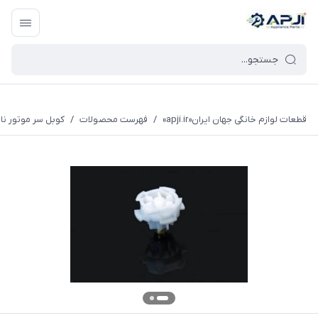
قطعات یدکی و جانبی لوازم خانگی جهان ایران
قطعات لوازم خانگی جهان ایران«apji.ir»
/
فهرست محصولات
/
کوبل سر موتور نا