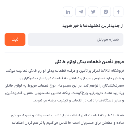
تهران،خیابان جمهوری ،ساختمان آلومینیوم ،طبقه ۹
مجله فروشگاه
قوانین و مقررات
لیست محصولات
حریم خصوصی
درباره ما
از جدید‌ترین تخفیف‌ها با‌ خبر شوید
راهنما
تماس با ما
ثبت
مرجع تأمین قطعات یدکی لوازم خانگی
فروشگاه APJIبا تمرکز بر تأمین و عرضه قطعات یدکی لوازم خانگی فعالیت می‌کند
و تلاش دارد دسترسی سریع و مطمئن به قطعات موردنیاز تعمیرکاران و
مصرف‌کنندگان را فراهم کند. در این مجموعه، انواع قطعات مربوط به لوازم خانگی
پرکاربرد مانند جاروبرقی، چرخ‌گوشت، پنکه، ماشین لباسشویی، همزن، آبمیوه‌گیری
و سایر دستگاه‌ها با دقت در انتخاب و کیفیت عرضه می‌شوند.
هدف APJI ارائه قطعات قابل اعتماد، تنوع مناسب محصولات و تجربه خریدی
ساده و مطمئن برای مشتریان است. ما تلاش می‌کنیم با فراهم کردن اطلاعات