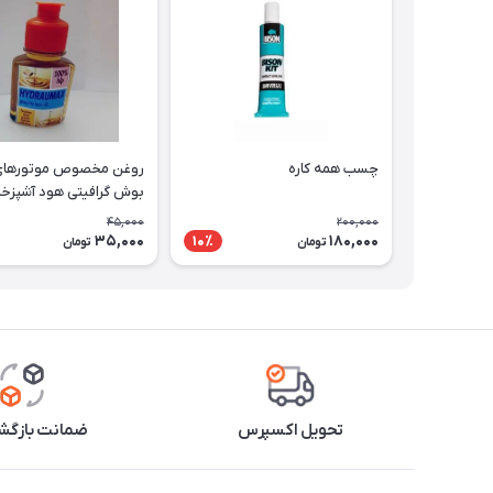
چسب همه کاره
روغن مخصوص موتورهای 
بوش گرافیتی هود آشپزخا
45,000
200,000
35,000
180,000
10٪
تومان
تومان
تحویل اکسپرس
ضمانت بازگشت