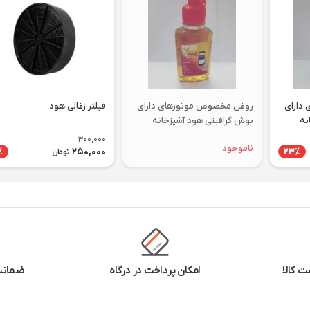
دارای
روغن مخصوص موتورهای دارای
فیلتر زغالی هود
نه
بوش گرافیتی هود آشپزخانه
300,000
ناموجود
250,000
٪
23٪
تومان
 کالا
امکان پرداخت در درگاه
ضمانت 