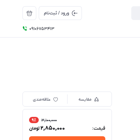
ورود / ثبت‌نام
09106753413
مقایسه
علاقه‌مندی
9٪
3,100,000
2,850,000
قیمت:
تومان