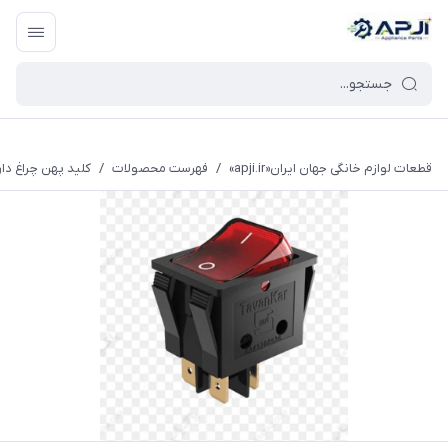
قطعات یدکی و جانبی لوازم خانگی جهان ایران
قطعات لوازم خانگی جهان ایران«apji.ir»
/
فهرست محصولات
/
کلید پهن چراغ دا