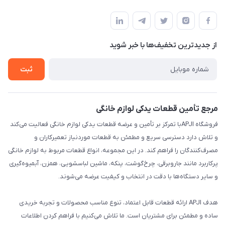
تهران،خیابان جمهوری ،ساختمان آلومینیوم ،طبقه ۹
مجله فروشگاه
قوانین و مقررات
لیست محصولات
حریم خصوصی
درباره ما
از جدید‌ترین تخفیف‌ها با‌ خبر شوید
راهنما
تماس با ما
ثبت
مرجع تأمین قطعات یدکی لوازم خانگی
فروشگاه APJIبا تمرکز بر تأمین و عرضه قطعات یدکی لوازم خانگی فعالیت می‌کند
و تلاش دارد دسترسی سریع و مطمئن به قطعات موردنیاز تعمیرکاران و
مصرف‌کنندگان را فراهم کند. در این مجموعه، انواع قطعات مربوط به لوازم خانگی
پرکاربرد مانند جاروبرقی، چرخ‌گوشت، پنکه، ماشین لباسشویی، همزن، آبمیوه‌گیری
و سایر دستگاه‌ها با دقت در انتخاب و کیفیت عرضه می‌شوند.
هدف APJI ارائه قطعات قابل اعتماد، تنوع مناسب محصولات و تجربه خریدی
ساده و مطمئن برای مشتریان است. ما تلاش می‌کنیم با فراهم کردن اطلاعات