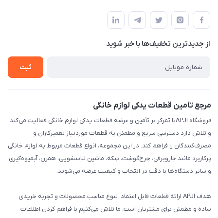
تهران،خیابان جمهوری ،ساختمان آلومینیوم ،طبقه ۹
مجله فروشگاه
قوانین و مقررات
لیست محصولات
حریم خصوصی
درباره ما
از جدید‌ترین تخفیف‌ها با‌ خبر شوید
راهنما
تماس با ما
ثبت
مرجع تأمین قطعات یدکی لوازم خانگی
فروشگاه APJIبا تمرکز بر تأمین و عرضه قطعات یدکی لوازم خانگی فعالیت می‌کند
و تلاش دارد دسترسی سریع و مطمئن به قطعات موردنیاز تعمیرکاران و
مصرف‌کنندگان را فراهم کند. در این مجموعه، انواع قطعات مربوط به لوازم خانگی
پرکاربرد مانند جاروبرقی، چرخ‌گوشت، پنکه، ماشین لباسشویی، همزن، آبمیوه‌گیری
و سایر دستگاه‌ها با دقت در انتخاب و کیفیت عرضه می‌شوند.
هدف APJI ارائه قطعات قابل اعتماد، تنوع مناسب محصولات و تجربه خریدی
ساده و مطمئن برای مشتریان است. ما تلاش می‌کنیم با فراهم کردن اطلاعات