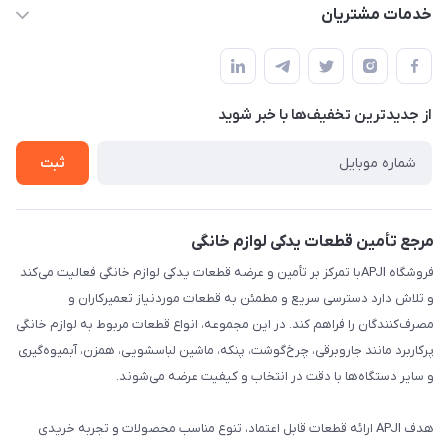
apji.ir@gmail.com
حساب کاربری
خدمات مشتریان
تهران،خیابان جمهوری ،ساختمان آلومینیوم ،طبقه ۹
مجله فروشگاه
قوانین و مقررات
لیست محصولات
حریم خصوصی
درباره ما
از جدید‌ترین تخفیف‌ها با‌ خبر شوید
راهنما
تماس با ما
ثبت
مرجع تأمین قطعات یدکی لوازم خانگی
فروشگاه APJIبا تمرکز بر تأمین و عرضه قطعات یدکی لوازم خانگی فعالیت می‌کند
و تلاش دارد دسترسی سریع و مطمئن به قطعات موردنیاز تعمیرکاران و
مصرف‌کنندگان را فراهم کند. در این مجموعه، انواع قطعات مربوط به لوازم خانگی
پرکاربرد مانند جاروبرقی، چرخ‌گوشت، پنکه، ماشین لباسشویی، همزن، آبمیوه‌گیری
و سایر دستگاه‌ها با دقت در انتخاب و کیفیت عرضه می‌شوند.
هدف APJI ارائه قطعات قابل اعتماد، تنوع مناسب محصولات و تجربه خریدی