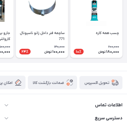
چسب همه کاره
ساچمه فنر داخل زانو ناسیونال
جارو بر
771
کارواشی
پروانه
500,000
130,000
200,000
00,000
100,000
180,000
24٪
10٪
تومان
تومان
ضمانت بازگشت کالا
امکان پر
تحویل اکسپرس
اطلاعات تماس
09106753413
دسترسی سریع