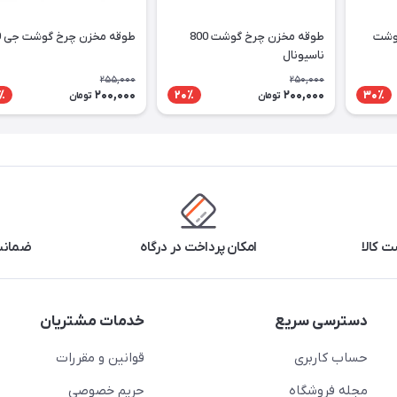
وشت
طوقه مخزن چرخ گوشت 800
طوقه مخزن چرخ گوشت جی 20
ناسیونال
255,000
250,000
200,000
200,000
٪
20٪
30٪
تومان
تومان
 کالا
امکان پرداخت در درگاه
ضمانت 
دسترسی سریع
خدمات مشتریان
حساب کاربری
قوانین و مقررات
مجله فروشگاه
حریم خصوصی