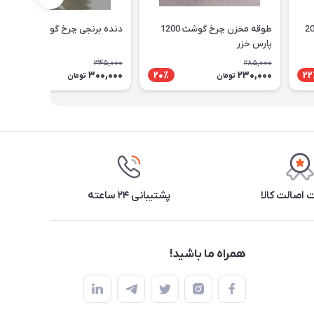
طوقه مخزن چرخ گوشت 1200
دنده برنجی چرخ گوشت توشیبا
پارس خزر
345,000
285,000
300,000
230,000
14٪
20٪
22
تومان
تومان
اصالت کالا
پشتیبانی ۲۴ ساعته
همراه ما باشید!