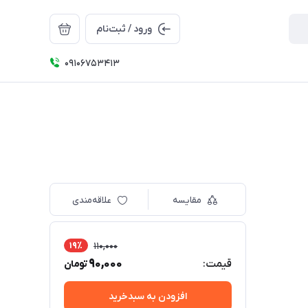
ورود / ثبت‌نام
09106753413
مقایسه
علاقه‌مندی
19٪
110,000
90,000
قیمت:
تومان
افزودن به سبدخرید