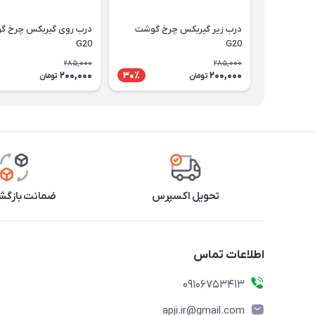
درب زیر گیربکس چرخ گوشت
درب روی گیربکس چرخ گ
G20
G20
285,000
285,000
200,000
200,000
30٪
تومان
تومان
تحویل اکسپرس
ضمانت بازگشت
اطلاعات تماس
09106753413
apji.ir@gmail.com