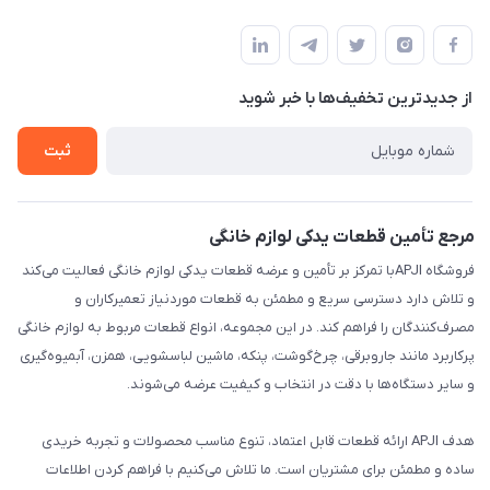
تهران،خیابان جمهوری ،ساختمان آلومینیوم ،طبقه ۹
مجله فروشگاه
قوانین و مقررات
لیست محصولات
حریم خصوصی
درباره ما
از جدید‌ترین تخفیف‌ها با‌ خبر شوید
راهنما
تماس با ما
ثبت
مرجع تأمین قطعات یدکی لوازم خانگی
فروشگاه APJIبا تمرکز بر تأمین و عرضه قطعات یدکی لوازم خانگی فعالیت می‌کند
و تلاش دارد دسترسی سریع و مطمئن به قطعات موردنیاز تعمیرکاران و
مصرف‌کنندگان را فراهم کند. در این مجموعه، انواع قطعات مربوط به لوازم خانگی
پرکاربرد مانند جاروبرقی، چرخ‌گوشت، پنکه، ماشین لباسشویی، همزن، آبمیوه‌گیری
و سایر دستگاه‌ها با دقت در انتخاب و کیفیت عرضه می‌شوند.
هدف APJI ارائه قطعات قابل اعتماد، تنوع مناسب محصولات و تجربه خریدی
ساده و مطمئن برای مشتریان است. ما تلاش می‌کنیم با فراهم کردن اطلاعات