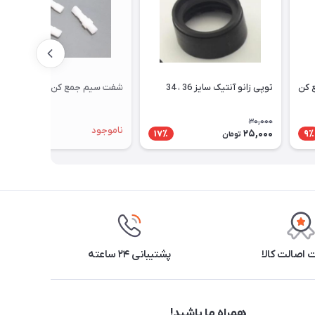
 کن
توپی زانو آنتیک سایز 36 ، 34
شفت سیم جمع کن ناسیونال
30,000
ناموجود
25,000
17٪
9٪
تومان
اصالت کالا
پشتیبانی ۲۴ ساعته
همراه ما باشید!