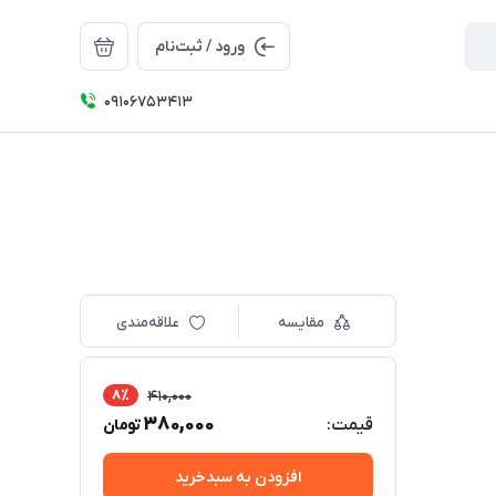
ورود / ثبت‌نام
09106753413
مقایسه
علاقه‌مندی
8٪
410,000
380,000
قیمت:
تومان
افزودن به سبدخرید