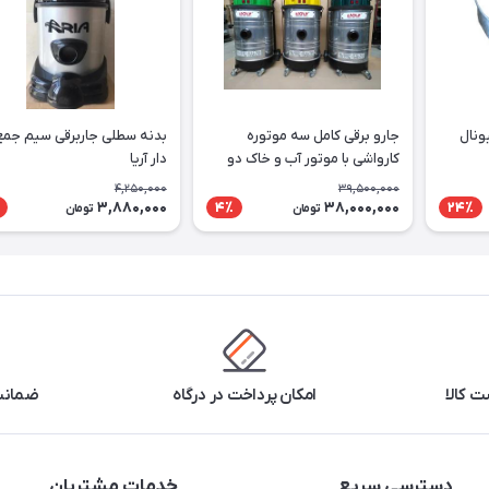
ونال
جارو برقی کامل سه موتوره
بدنه سطلی جاربرقی سیم جمع
کارواشی با موتور آب و خاک دو
دار آریا
پروانه
4,250,000
39,500,000
3,880,000
38,000,000
4٪
24٪
تومان
تومان
 کالا
امکان پرداخت در درگاه
ضمانت 
دسترسی سریع
خدمات مشتریان