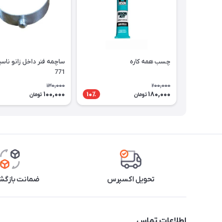
چسب همه کاره
ساچمه فنر داخل زانو ناسی
771
130,000
200,000
100,000
180,000
10٪
تومان
تومان
تحویل اکسپرس
ضمانت بازگشت
اطلاعات تماس