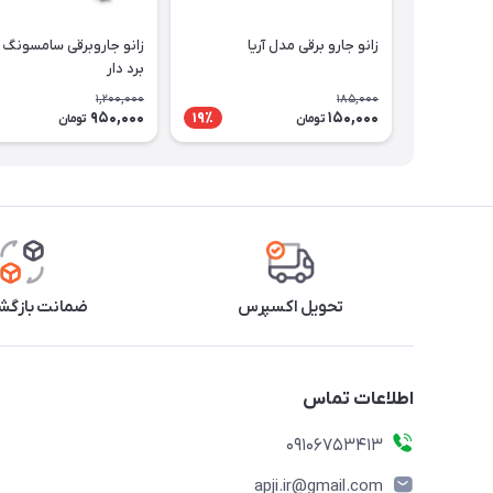
زانو جارو برقی مدل آریا
زانو جاروبرقی سامسونگ 
برد دار
1,200,000
185,000
950,000
150,000
19٪
تومان
تومان
تحویل اکسپرس
ضمانت بازگشت
اطلاعات تماس
09106753413
apji.ir@gmail.com