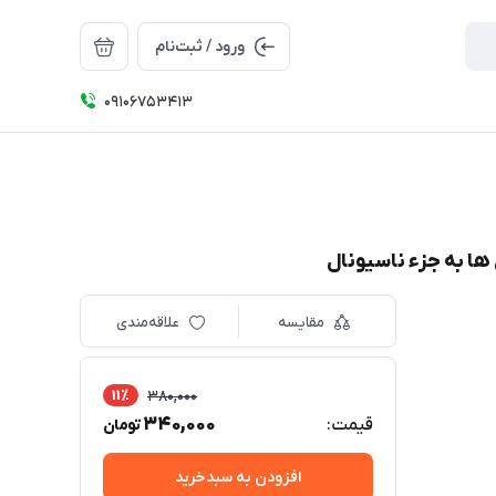
ورود / ثبت‌نام
09106753413
 ها به جزء ناسیونال
مقایسه
علاقه‌مندی
11٪
380,000
340,000
قیمت:
تومان
افزودن به سبدخرید