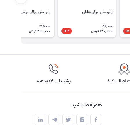
زانو جارو برقی هلالی
زانو جارو برقی بوش ایران
245,000
185,000
200,000
160,000
19٪
14٪
15
تومان
تومان
اصالت کالا
پشتیبانی ۲۴ ساعته
همراه ما باشید!