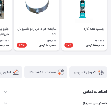
چسب همه کاره
ساچمه فنر داخل زانو ناسیونال
جارو بر
771
کارواشی
پروانه
500,000
130,000
200,000
00,000
100,000
180,000
24٪
10٪
تومان
تومان
ضمانت بازگشت کالا
امکان پر
تحویل اکسپرس
اطلاعات تماس
09106753413
دسترسی سریع