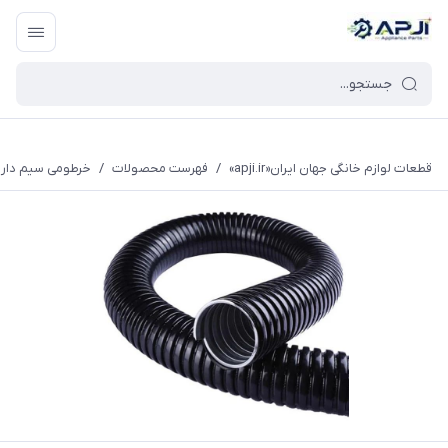
قطعات یدکی و جانبی لوازم خانگی جهان ایران
قطعات لوازم خانگی جهان ایران«apji.ir»
/
فهرست محصولات
/
خرطومی سیم دار سایز 36 مخصوص جارو