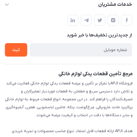
apji.ir@gmail.com
حساب کاربری
خدمات مشتریان
تهران،خیابان جمهوری ،ساختمان آلومینیوم ،طبقه ۹
مجله فروشگاه
قوانین و مقررات
لیست محصولات
حریم خصوصی
درباره ما
از جدید‌ترین تخفیف‌ها با‌ خبر شوید
راهنما
تماس با ما
ثبت
مرجع تأمین قطعات یدکی لوازم خانگی
فروشگاه APJIبا تمرکز بر تأمین و عرضه قطعات یدکی لوازم خانگی فعالیت می‌کند
و تلاش دارد دسترسی سریع و مطمئن به قطعات موردنیاز تعمیرکاران و
مصرف‌کنندگان را فراهم کند. در این مجموعه، انواع قطعات مربوط به لوازم خانگی
پرکاربرد مانند جاروبرقی، چرخ‌گوشت، پنکه، ماشین لباسشویی، همزن، آبمیوه‌گیری
و سایر دستگاه‌ها با دقت در انتخاب و کیفیت عرضه می‌شوند.
هدف APJI ارائه قطعات قابل اعتماد، تنوع مناسب محصولات و تجربه خریدی