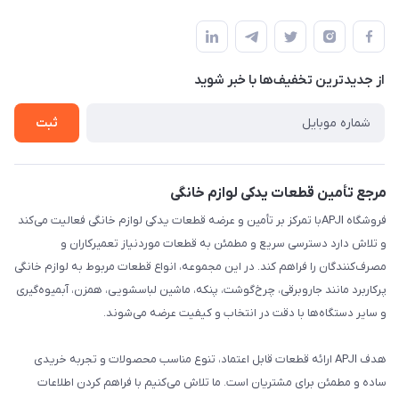
تهران،خیابان جمهوری ،ساختمان آلومینیوم ،طبقه ۹
مجله فروشگاه
قوانین و مقررات
لیست محصولات
حریم خصوصی
درباره ما
از جدید‌ترین تخفیف‌ها با‌ خبر شوید
راهنما
تماس با ما
ثبت
مرجع تأمین قطعات یدکی لوازم خانگی
فروشگاه APJIبا تمرکز بر تأمین و عرضه قطعات یدکی لوازم خانگی فعالیت می‌کند
و تلاش دارد دسترسی سریع و مطمئن به قطعات موردنیاز تعمیرکاران و
مصرف‌کنندگان را فراهم کند. در این مجموعه، انواع قطعات مربوط به لوازم خانگی
پرکاربرد مانند جاروبرقی، چرخ‌گوشت، پنکه، ماشین لباسشویی، همزن، آبمیوه‌گیری
و سایر دستگاه‌ها با دقت در انتخاب و کیفیت عرضه می‌شوند.
هدف APJI ارائه قطعات قابل اعتماد، تنوع مناسب محصولات و تجربه خریدی
ساده و مطمئن برای مشتریان است. ما تلاش می‌کنیم با فراهم کردن اطلاعات