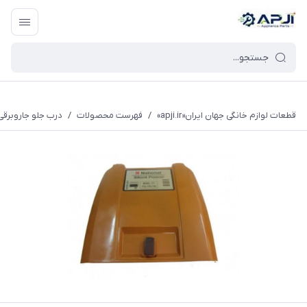
قطعات یدکی و جانبی لوازم خانگی جهان ایران
قطعات لوازم خانگی جهان ایران«apji.ir»
/
فهرست محصولات
/
درب جلو جاروبرقی ن