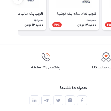
گلویی تمام ستاره پنکه توشیبا
گلویی پنکه سانی مدل 2001
165,000
175,000
130,000
130,000
22٪
26٪
25
تومان
تومان
اصالت کالا
پشتیبانی ۲۴ ساعته
همراه ما باشید!