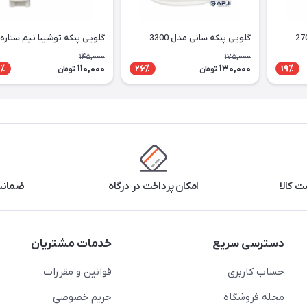
گلویی پنکه سانی مدل 3300
گلویی پنکه توشیبا نیم ستاره
145,000
175,000
110,000
130,000
٪
26٪
19٪
تومان
تومان
 کالا
امکان پرداخت در درگاه
ضمانت 
دسترسی سریع
خدمات مشتریان
حساب کاربری
قوانین و مقررات
مجله فروشگاه
حریم خصوصی