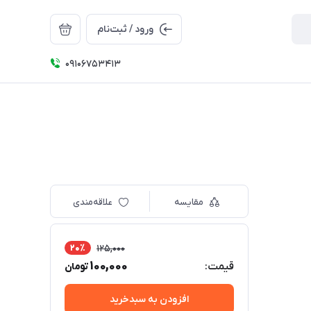
ورود / ثبت‌نام
09106753413
مقایسه
علاقه‌مندی
20٪
125,000
100,000
قیمت:
تومان
افزودن به سبدخرید