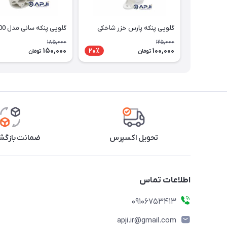
گلویی پنکه پارس خزر شاخکی
گلویی پنکه سانی مدل 2700
185,000
125,000
150,000
100,000
20٪
تومان
تومان
تحویل اکسپرس
ضمانت بازگشت
اطلاعات تماس
09106753413
apji.ir@gmail.com