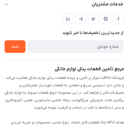
apji.ir@gmail.com
حساب کاربری
خدمات مشتریان
تهران،خیابان جمهوری ،ساختمان آلومینیوم ،طبقه ۹
مجله فروشگاه
قوانین و مقررات
لیست محصولات
حریم خصوصی
درباره ما
از جدید‌ترین تخفیف‌ها با‌ خبر شوید
راهنما
تماس با ما
ثبت
مرجع تأمین قطعات یدکی لوازم خانگی
فروشگاه APJIبا تمرکز بر تأمین و عرضه قطعات یدکی لوازم خانگی فعالیت می‌کند
و تلاش دارد دسترسی سریع و مطمئن به قطعات موردنیاز تعمیرکاران و
مصرف‌کنندگان را فراهم کند. در این مجموعه، انواع قطعات مربوط به لوازم خانگی
پرکاربرد مانند جاروبرقی، چرخ‌گوشت، پنکه، ماشین لباسشویی، همزن، آبمیوه‌گیری
و سایر دستگاه‌ها با دقت در انتخاب و کیفیت عرضه می‌شوند.
هدف APJI ارائه قطعات قابل اعتماد، تنوع مناسب محصولات و تجربه خریدی