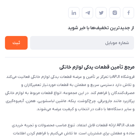
تهران،خیابان جمهوری ،ساختمان آلومینیوم ،طبقه ۹
مجله فروشگاه
قوانین و مقررات
لیست محصولات
حریم خصوصی
درباره ما
از جدید‌ترین تخفیف‌ها با‌ خبر شوید
راهنما
تماس با ما
ثبت
مرجع تأمین قطعات یدکی لوازم خانگی
فروشگاه APJIبا تمرکز بر تأمین و عرضه قطعات یدکی لوازم خانگی فعالیت می‌کند
و تلاش دارد دسترسی سریع و مطمئن به قطعات موردنیاز تعمیرکاران و
مصرف‌کنندگان را فراهم کند. در این مجموعه، انواع قطعات مربوط به لوازم خانگی
پرکاربرد مانند جاروبرقی، چرخ‌گوشت، پنکه، ماشین لباسشویی، همزن، آبمیوه‌گیری
و سایر دستگاه‌ها با دقت در انتخاب و کیفیت عرضه می‌شوند.
هدف APJI ارائه قطعات قابل اعتماد، تنوع مناسب محصولات و تجربه خریدی
ساده و مطمئن برای مشتریان است. ما تلاش می‌کنیم با فراهم کردن اطلاعات