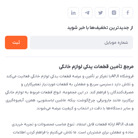
تهران،خیابان جمهوری ،ساختمان آلومینیوم ،طبقه ۹
مجله فروشگاه
قوانین و مقررات
لیست محصولات
حریم خصوصی
درباره ما
از جدید‌ترین تخفیف‌ها با‌ خبر شوید
راهنما
تماس با ما
ثبت
مرجع تأمین قطعات یدکی لوازم خانگی
فروشگاه APJIبا تمرکز بر تأمین و عرضه قطعات یدکی لوازم خانگی فعالیت می‌کند
و تلاش دارد دسترسی سریع و مطمئن به قطعات موردنیاز تعمیرکاران و
مصرف‌کنندگان را فراهم کند. در این مجموعه، انواع قطعات مربوط به لوازم خانگی
پرکاربرد مانند جاروبرقی، چرخ‌گوشت، پنکه، ماشین لباسشویی، همزن، آبمیوه‌گیری
و سایر دستگاه‌ها با دقت در انتخاب و کیفیت عرضه می‌شوند.
هدف APJI ارائه قطعات قابل اعتماد، تنوع مناسب محصولات و تجربه خریدی
ساده و مطمئن برای مشتریان است. ما تلاش می‌کنیم با فراهم کردن اطلاعات