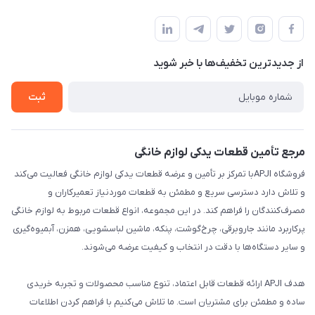
تهران،خیابان جمهوری ،ساختمان آلومینیوم ،طبقه ۹
مجله فروشگاه
قوانین و مقررات
لیست محصولات
حریم خصوصی
درباره ما
از جدید‌ترین تخفیف‌ها با‌ خبر شوید
راهنما
تماس با ما
ثبت
مرجع تأمین قطعات یدکی لوازم خانگی
فروشگاه APJIبا تمرکز بر تأمین و عرضه قطعات یدکی لوازم خانگی فعالیت می‌کند
و تلاش دارد دسترسی سریع و مطمئن به قطعات موردنیاز تعمیرکاران و
مصرف‌کنندگان را فراهم کند. در این مجموعه، انواع قطعات مربوط به لوازم خانگی
پرکاربرد مانند جاروبرقی، چرخ‌گوشت، پنکه، ماشین لباسشویی، همزن، آبمیوه‌گیری
و سایر دستگاه‌ها با دقت در انتخاب و کیفیت عرضه می‌شوند.
هدف APJI ارائه قطعات قابل اعتماد، تنوع مناسب محصولات و تجربه خریدی
ساده و مطمئن برای مشتریان است. ما تلاش می‌کنیم با فراهم کردن اطلاعات