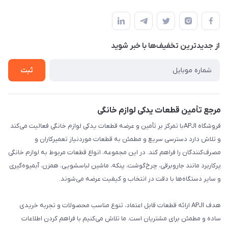
تهران،خیابان جمهوری ،ساختمان آلومینیوم ،طبقه ۹
مجله فروشگاه
قوانین و مقررات
لیست محصولات
حریم خصوصی
درباره ما
از جدید‌ترین تخفیف‌ها با‌ خبر شوید
راهنما
تماس با ما
ثبت
مرجع تأمین قطعات یدکی لوازم خانگی
فروشگاه APJIبا تمرکز بر تأمین و عرضه قطعات یدکی لوازم خانگی فعالیت می‌کند
و تلاش دارد دسترسی سریع و مطمئن به قطعات موردنیاز تعمیرکاران و
مصرف‌کنندگان را فراهم کند. در این مجموعه، انواع قطعات مربوط به لوازم خانگی
پرکاربرد مانند جاروبرقی، چرخ‌گوشت، پنکه، ماشین لباسشویی، همزن، آبمیوه‌گیری
و سایر دستگاه‌ها با دقت در انتخاب و کیفیت عرضه می‌شوند.
هدف APJI ارائه قطعات قابل اعتماد، تنوع مناسب محصولات و تجربه خریدی
ساده و مطمئن برای مشتریان است. ما تلاش می‌کنیم با فراهم کردن اطلاعات