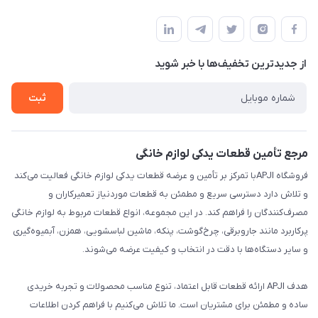
تهران،خیابان جمهوری ،ساختمان آلومینیوم ،طبقه ۹
مجله فروشگاه
قوانین و مقررات
لیست محصولات
حریم خصوصی
درباره ما
از جدید‌ترین تخفیف‌ها با‌ خبر شوید
راهنما
تماس با ما
ثبت
مرجع تأمین قطعات یدکی لوازم خانگی
فروشگاه APJIبا تمرکز بر تأمین و عرضه قطعات یدکی لوازم خانگی فعالیت می‌کند
و تلاش دارد دسترسی سریع و مطمئن به قطعات موردنیاز تعمیرکاران و
مصرف‌کنندگان را فراهم کند. در این مجموعه، انواع قطعات مربوط به لوازم خانگی
پرکاربرد مانند جاروبرقی، چرخ‌گوشت، پنکه، ماشین لباسشویی، همزن، آبمیوه‌گیری
و سایر دستگاه‌ها با دقت در انتخاب و کیفیت عرضه می‌شوند.
هدف APJI ارائه قطعات قابل اعتماد، تنوع مناسب محصولات و تجربه خریدی
ساده و مطمئن برای مشتریان است. ما تلاش می‌کنیم با فراهم کردن اطلاعات