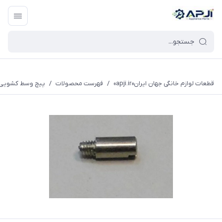
قطعات یدکی و جانبی لوازم خانگی جهان ایران
قطعات لوازم خانگی جهان ایران«apji.ir»
/
فهرست محصولات
/
پیچ وسط کشویی م