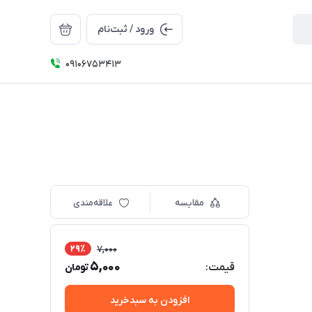
ورود / ثبت‌نام
09106753413
مقایسه
علاقه‌مندی
29٪
7,000
5,000
قیمت:
تومان
افزودن به سبدخرید