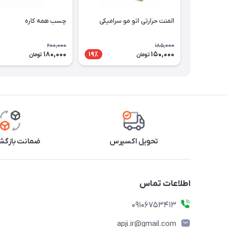
المنت حرارتی اتو مو سرامیکی
چسب همه کاره
200,000
185,000
180,000
150,000
19٪
تومان
تومان
تحویل اکسپرس
ضمانت بازگشت
اطلاعات تماس
09106753413
apji.ir@gmail.com