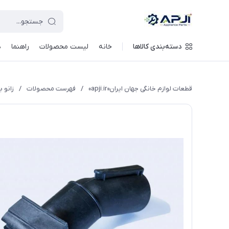
قطعات یدکی و جانبی لوازم خانگی جهان ایران
دسته‌بندی کالاها
خانه
لیست محصولات
راهنما
د
قطعات لوازم خانگی جهان ایران«apji.ir»
/
فهرست محصولات
/
زانو برس مدل 81 کف فلز ج