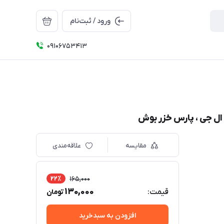
ورود / ثبت‌نام
09106753413
مقایسه
علاقه‌مندی
22٪
165,000
130,000
قیمت:
تومان
افزودن به سبدخرید