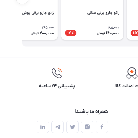
زانو جارو برقی هلالی
زانو جارو برقی بوش ایران
245,000
185,000
200,000
160,000
19٪
14٪
15
تومان
تومان
اصالت کالا
پشتیبانی ۲۴ ساعته
همراه ما باشید!