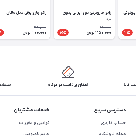
بلوتوثی
زانو جاروبرقی دوو ایرانی بدون
زانو جارو برقی مدل ماکان
برد
350,000
410,000
300,000
350,000
٪
15٪
21٪
تومان
تومان
 کالا
امکان پرداخت در درگاه
ضمانت 
دسترسی سریع
خدمات مشتریان
حساب کاربری
قوانین و مقررات
مجله فروشگاه
حریم خصوصی