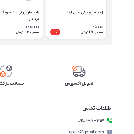
زانو جارو برقی مدل آریا
زانو جاروبرقی سامسونگ 
برد دار
1,200,000
185,000
950,000
150,000
19٪
تومان
تومان
تحویل اکسپرس
ضمانت بازگشت
اطلاعات تماس
09106753413
apji.ir@gmail.com