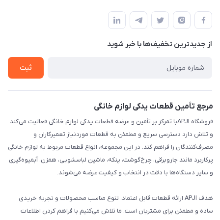
تهران،خیابان جمهوری ،ساختمان آلومینیوم ،طبقه ۹
مجله فروشگاه
قوانین و مقررات
لیست محصولات
حریم خصوصی
درباره ما
از جدید‌ترین تخفیف‌ها با‌ خبر شوید
راهنما
تماس با ما
ثبت
مرجع تأمین قطعات یدکی لوازم خانگی
فروشگاه APJIبا تمرکز بر تأمین و عرضه قطعات یدکی لوازم خانگی فعالیت می‌کند
و تلاش دارد دسترسی سریع و مطمئن به قطعات موردنیاز تعمیرکاران و
مصرف‌کنندگان را فراهم کند. در این مجموعه، انواع قطعات مربوط به لوازم خانگی
پرکاربرد مانند جاروبرقی، چرخ‌گوشت، پنکه، ماشین لباسشویی، همزن، آبمیوه‌گیری
و سایر دستگاه‌ها با دقت در انتخاب و کیفیت عرضه می‌شوند.
هدف APJI ارائه قطعات قابل اعتماد، تنوع مناسب محصولات و تجربه خریدی
ساده و مطمئن برای مشتریان است. ما تلاش می‌کنیم با فراهم کردن اطلاعات