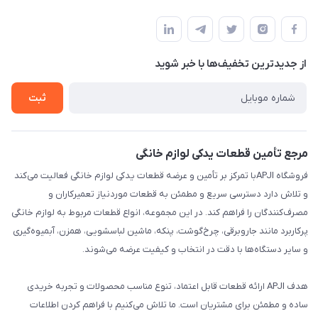
تهران،خیابان جمهوری ،ساختمان آلومینیوم ،طبقه ۹
مجله فروشگاه
قوانین و مقررات
لیست محصولات
حریم خصوصی
درباره ما
از جدید‌ترین تخفیف‌ها با‌ خبر شوید
راهنما
تماس با ما
ثبت
مرجع تأمین قطعات یدکی لوازم خانگی
فروشگاه APJIبا تمرکز بر تأمین و عرضه قطعات یدکی لوازم خانگی فعالیت می‌کند
و تلاش دارد دسترسی سریع و مطمئن به قطعات موردنیاز تعمیرکاران و
مصرف‌کنندگان را فراهم کند. در این مجموعه، انواع قطعات مربوط به لوازم خانگی
پرکاربرد مانند جاروبرقی، چرخ‌گوشت، پنکه، ماشین لباسشویی، همزن، آبمیوه‌گیری
و سایر دستگاه‌ها با دقت در انتخاب و کیفیت عرضه می‌شوند.
هدف APJI ارائه قطعات قابل اعتماد، تنوع مناسب محصولات و تجربه خریدی
ساده و مطمئن برای مشتریان است. ما تلاش می‌کنیم با فراهم کردن اطلاعات