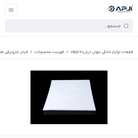
قطعات یدکی و جانبی لوازم خانگی جهان ایران
قطعات لوازم خانگی جهان ایران«apji.ir»
/
فهرست محصولات
/
فیلتر جاروبرقی ه