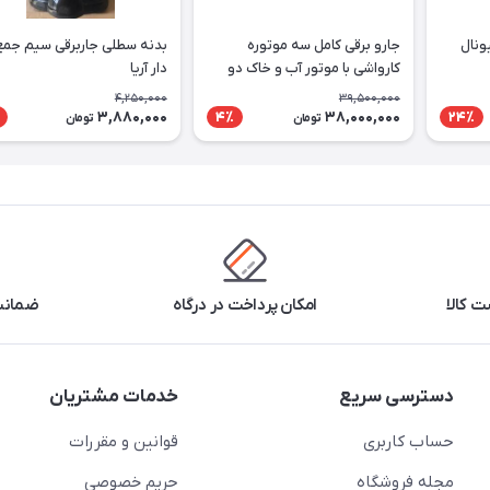
ونال
جارو برقی کامل سه موتوره
بدنه سطلی جاربرقی سیم جمع
کارواشی با موتور آب و خاک دو
دار آریا
پروانه
4,250,000
39,500,000
3,880,000
38,000,000
4٪
24٪
تومان
تومان
 کالا
امکان پرداخت در درگاه
ضمانت 
دسترسی سریع
خدمات مشتریان
حساب کاربری
قوانین و مقررات
مجله فروشگاه
حریم خصوصی