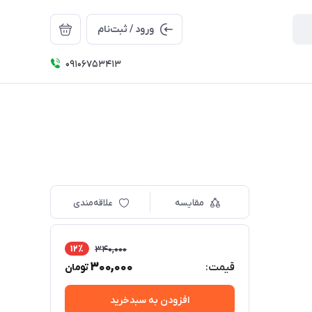
ورود / ثبت‌نام
09106753413
مقایسه
علاقه‌مندی
12٪
340,000
300,000
قیمت:
تومان
افزودن به سبدخرید