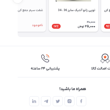
 کن
توپی زانو آنتیک سایز 36 ، 34
شفت سیم جمع کن ناسیونال
30,000
ناموجود
25,000
17٪
9٪
تومان
اصالت کالا
پشتیبانی ۲۴ ساعته
همراه ما باشید!