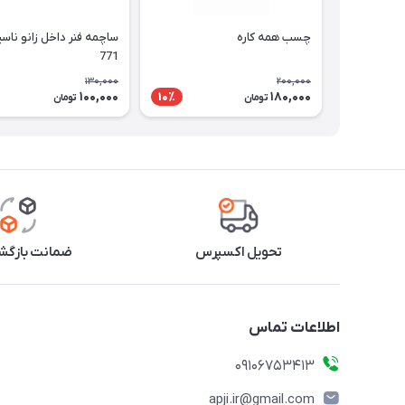
چسب همه کاره
ساچمه فنر داخل زانو ناسی
771
130,000
200,000
100,000
180,000
10٪
تومان
تومان
تحویل اکسپرس
ضمانت بازگشت
اطلاعات تماس
09106753413
apji.ir@gmail.com