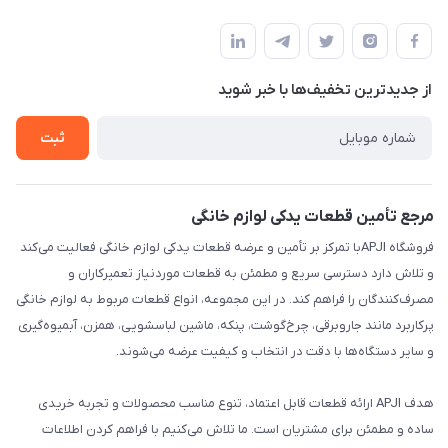
تهران،خیابان جمهوری ،ساختمان آلومینیوم ،طبقه ۹
مجله فروشگاه
قوانین و مقررات
لیست محصولات
حریم خصوصی
درباره ما
از جدید‌ترین تخفیف‌ها با‌ خبر شوید
راهنما
تماس با ما
ثبت
مرجع تأمین قطعات یدکی لوازم خانگی
فروشگاه APJIبا تمرکز بر تأمین و عرضه قطعات یدکی لوازم خانگی فعالیت می‌کند
و تلاش دارد دسترسی سریع و مطمئن به قطعات موردنیاز تعمیرکاران و
مصرف‌کنندگان را فراهم کند. در این مجموعه، انواع قطعات مربوط به لوازم خانگی
پرکاربرد مانند جاروبرقی، چرخ‌گوشت، پنکه، ماشین لباسشویی، همزن، آبمیوه‌گیری
و سایر دستگاه‌ها با دقت در انتخاب و کیفیت عرضه می‌شوند.
هدف APJI ارائه قطعات قابل اعتماد، تنوع مناسب محصولات و تجربه خریدی
ساده و مطمئن برای مشتریان است. ما تلاش می‌کنیم با فراهم کردن اطلاعات