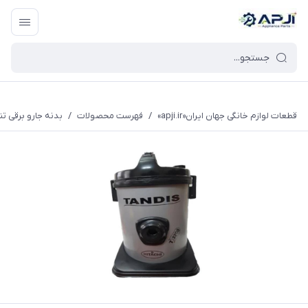
قطعات یدکی و جانبی لوازم خانگی جهان ایران
قطعات لوازم خانگی جهان ایران«apji.ir»
/
فهرست محصولات
/
بدنه جارو برقی 