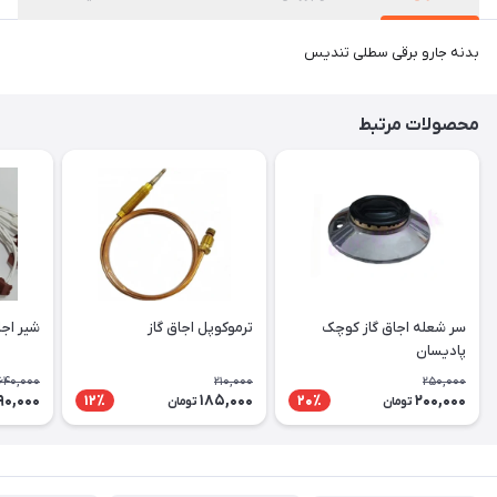
بدنه جارو برقی سطلی تندیس
محصولات مرتبط
سر شعله اجاق گاز کوچک
ترموکوپل اجاق گاز
شیر اجا
پادیسان
,640,000
210,000
250,000
90,000
185,000
200,000
12٪
20٪
تومان
تومان