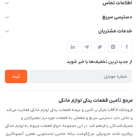
اطلاعات تماس
09106753413
دسترسی سریع
apji.ir@gmail.com
حساب کاربری
خدمات مشتریان
تهران،خیابان جمهوری ،ساختمان آلومینیوم ،طبقه ۹
مجله فروشگاه
قوانین و مقررات
لیست محصولات
حریم خصوصی
درباره ما
از جدید‌ترین تخفیف‌ها با‌ خبر شوید
راهنما
تماس با ما
ثبت
مرجع تأمین قطعات یدکی لوازم خانگی
فروشگاه APJIبا تمرکز بر تأمین و عرضه قطعات یدکی لوازم خانگی فعالیت می‌کند
و تلاش دارد دسترسی سریع و مطمئن به قطعات موردنیاز تعمیرکاران و
مصرف‌کنندگان را فراهم کند. در این مجموعه، انواع قطعات مربوط به لوازم خانگی
پرکاربرد مانند جاروبرقی، چرخ‌گوشت، پنکه، ماشین لباسشویی، همزن، آبمیوه‌گیری