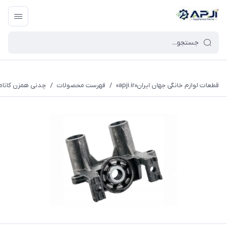
قطعات یدکی و جانبی لوازم خانگی جهان ایران
قطعات لوازم خانگی جهان ایران«apji.ir»
/
فهرست محصولات
/
چدنی همزن کاتا