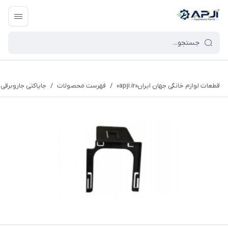
قطعات یدکی و جانبی لوازم خانگی جهان ایران
قطعات لوازم خانگی جهان ایران«apji.ir»
/
فهرست محصولات
/
جاپاکتی جاروبرقی 