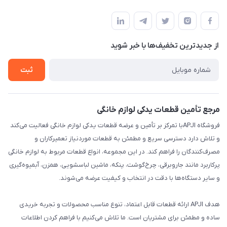
تهران،خیابان جمهوری ،ساختمان آلومینیوم ،طبقه ۹
مجله فروشگاه
قوانین و مقررات
لیست محصولات
حریم خصوصی
درباره ما
از جدید‌ترین تخفیف‌ها با‌ خبر شوید
راهنما
تماس با ما
ثبت
مرجع تأمین قطعات یدکی لوازم خانگی
فروشگاه APJIبا تمرکز بر تأمین و عرضه قطعات یدکی لوازم خانگی فعالیت می‌کند
و تلاش دارد دسترسی سریع و مطمئن به قطعات موردنیاز تعمیرکاران و
مصرف‌کنندگان را فراهم کند. در این مجموعه، انواع قطعات مربوط به لوازم خانگی
پرکاربرد مانند جاروبرقی، چرخ‌گوشت، پنکه، ماشین لباسشویی، همزن، آبمیوه‌گیری
و سایر دستگاه‌ها با دقت در انتخاب و کیفیت عرضه می‌شوند.
هدف APJI ارائه قطعات قابل اعتماد، تنوع مناسب محصولات و تجربه خریدی
ساده و مطمئن برای مشتریان است. ما تلاش می‌کنیم با فراهم کردن اطلاعات