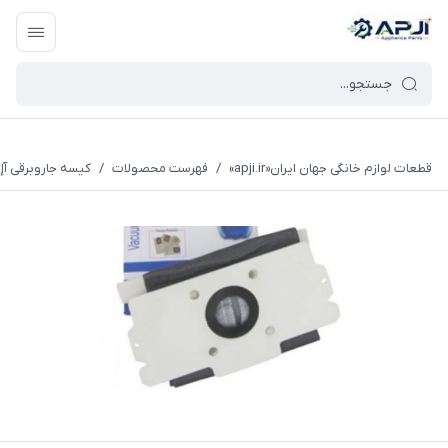
قطعات یدکی و جانبی لوازم خانگی جهان ایران
قطعات لوازم خانگی جهان ایران«apji.ir»
/
فهرست محصولات
/
کیسه جاروبرقی آإگ 408 ، 