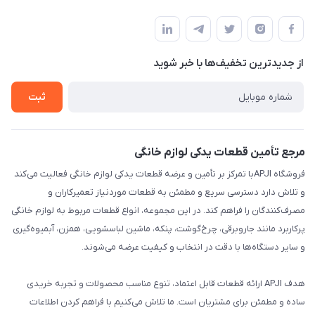
تهران،خیابان جمهوری ،ساختمان آلومینیوم ،طبقه ۹
مجله فروشگاه
قوانین و مقررات
لیست محصولات
حریم خصوصی
درباره ما
از جدید‌ترین تخفیف‌ها با‌ خبر شوید
راهنما
تماس با ما
ثبت
مرجع تأمین قطعات یدکی لوازم خانگی
فروشگاه APJIبا تمرکز بر تأمین و عرضه قطعات یدکی لوازم خانگی فعالیت می‌کند
و تلاش دارد دسترسی سریع و مطمئن به قطعات موردنیاز تعمیرکاران و
مصرف‌کنندگان را فراهم کند. در این مجموعه، انواع قطعات مربوط به لوازم خانگی
پرکاربرد مانند جاروبرقی، چرخ‌گوشت، پنکه، ماشین لباسشویی، همزن، آبمیوه‌گیری
و سایر دستگاه‌ها با دقت در انتخاب و کیفیت عرضه می‌شوند.
هدف APJI ارائه قطعات قابل اعتماد، تنوع مناسب محصولات و تجربه خریدی
ساده و مطمئن برای مشتریان است. ما تلاش می‌کنیم با فراهم کردن اطلاعات